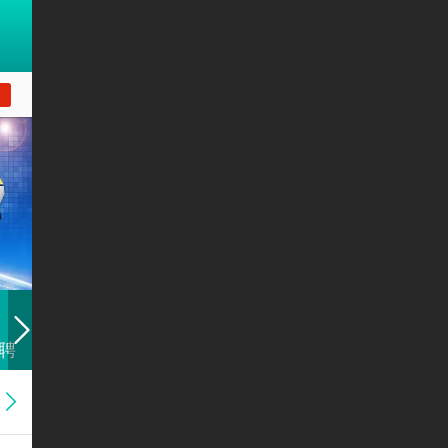
聘
留言板
联系我们
企业公示栏